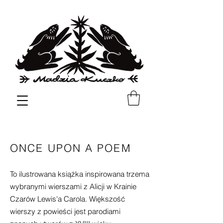
✳︎
✳︎
shipping all over EU & UK
ONCE UPON A POEM
To ilustrowana książka inspirowana trzema
wybranymi wierszami z Alicji w Krainie
Czarów Lewis'a Carola. Większość
wierszy z powieści jest parodiami