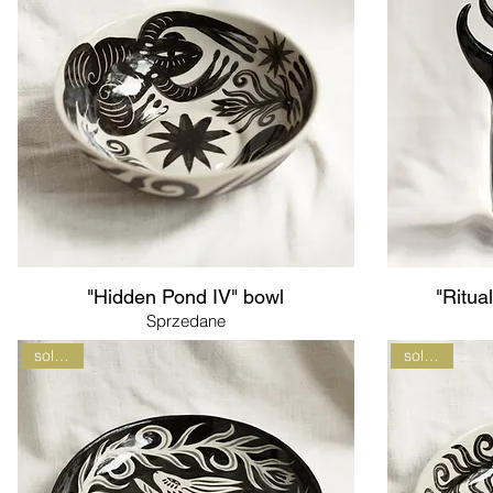
"Hidden Pond IV" bowl
"Ritua
Sprzedane
sold out
sold out