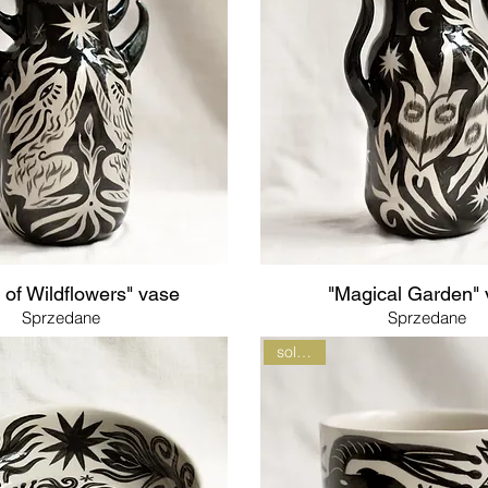
l of Wildflowers" vase
"Magical Garden"
Sprzedane
Sprzedane
sold out