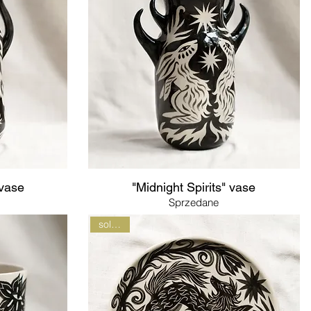
 vase
"Midnight Spirits" vase
Sprzedane
sold out