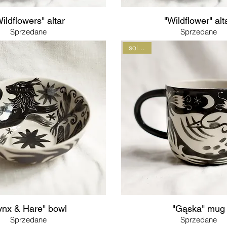
ildflowers" altar
"Wildflower" alt
Sprzedane
Sprzedane
sold out
ynx & Hare" bowl
"Gąska" mug
Sprzedane
Sprzedane