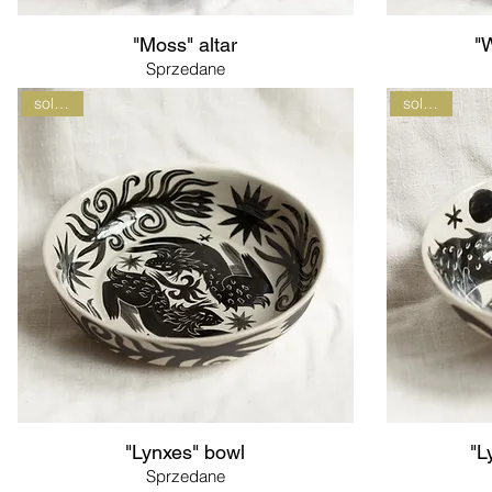
"Moss" altar
"W
Sprzedane
sold out
sold out
"Lynxes" bowl
"L
Sprzedane