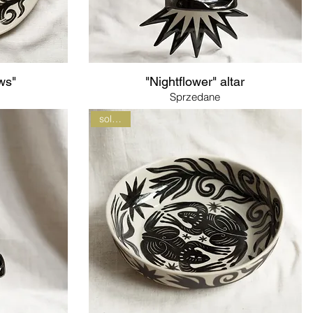
ws"
"Nightflower" altar
Sprzedane
sold out