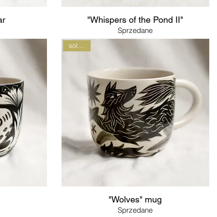
ar
"Whispers of the Pond II"
Sprzedane
sold out
"Wolves" mug
Sprzedane