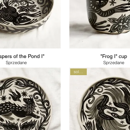
pers of the Pond I"
"Frog I" cup
Sprzedane
Sprzedane
sold out