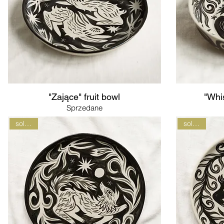
"Zające" fruit bowl
"Whis
Sprzedane
sold out
sold out