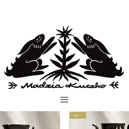
✳︎
✳︎
shipping all over EU & UK
sold out