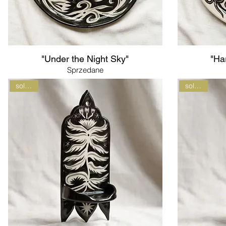
"Under the Night Sky"
"Ha
Sprzedane
sold out
sold out